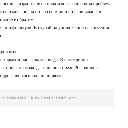
авнение с израстване на новата коса е сигнал за проблем.
то изтъняване, на по- късен етап и оплешивяване, в
тояние е обратим.
осменни фоликули. В случай на унищожение на косменият
и.
произход.
е хормони настъпва косопада. В симетрично
ва, понякога може да започне и преди 20 годишна
ндрогенен косопад, но по-рядко.
AND TAGGED
КОСОПАД
. BOOKMARK THE
PERMALINK
.