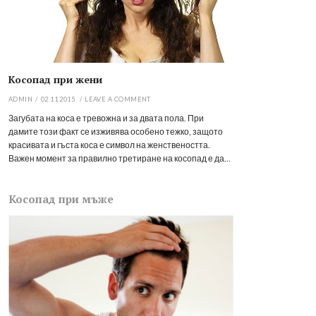
Косопад при жени
ADMIN
/
02.11.2015
/
LEAVE A COMMENT
Загубата на коса е тревожна и за двата пола. При
дамите този факт се изживява особено тежко, защото
красивата и гъста коса е символ на женствеността.
Важен момент за правилно третиране на косопад е да...
Косопад при мъже