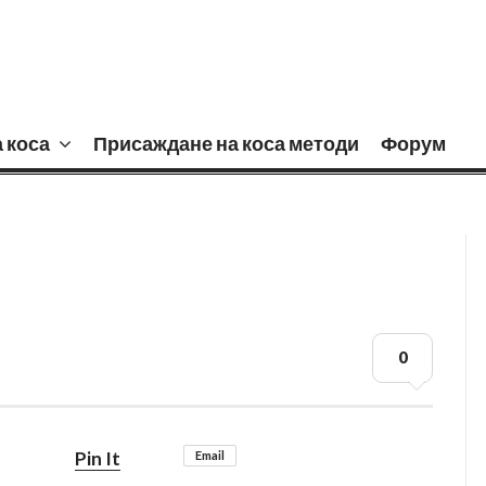
 НА КОСА
 коса
Присаждане на коса методи
Форум
0
Pin It
Email