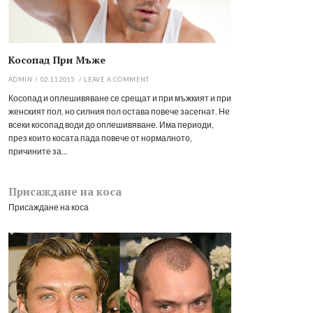
Косопад При Мъже
ADMIN
/
02.11.2015
/
LEAVE A COMMENT
Косопад и оплешивяване се срещат и при мъжкият и при
женският пол, но силния пол остава повече засегнат. Не
всеки косопад води до оплешивяване. Има периоди,
през които косата пада повече от нормалното,
причините за...
Присаждане на коса
Присаждане на коса