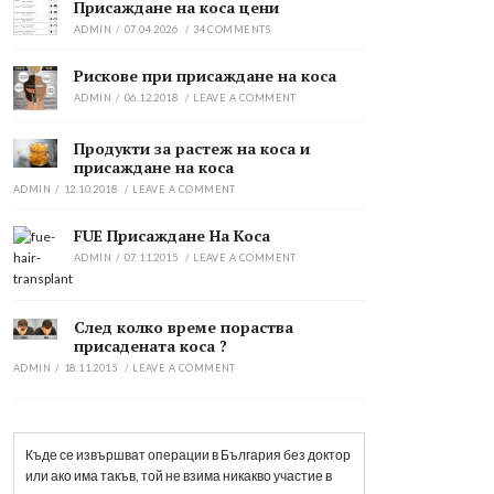
Присаждане на коса цени
ADMIN
/
07.04.2026
/
34
COMMENTS
Рискове при присаждане на коса
ADMIN
/
06.12.2018
/
LEAVE A COMMENT
Продукти за растеж на коса и
присаждане на коса
ADMIN
/
12.10.2018
/
LEAVE A COMMENT
FUE Присаждане На Коса
ADMIN
/
07.11.2015
/
LEAVE A COMMENT
След колко време пораства
присадената коса ?
ADMIN
/
18.11.2015
/
LEAVE A COMMENT
Къде се извършват операции в България без доктор
или ако има такъв, той не взима никакво участие в