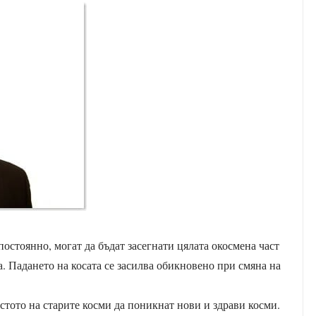
остоянно, могат да бъдат засегнати цялата окосмена част
а. Падането на косата се засилва обикновено при смяна на
ястото на старите косми да поникнат нови и здрави косми.