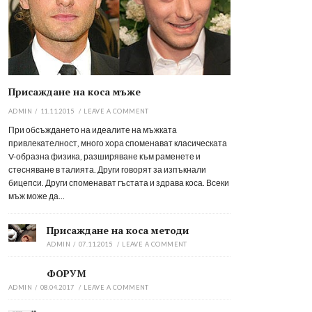
Присаждане на коса мъже
ADMIN
/
11.11.2015
/
LEAVE A COMMENT
При обсъждането на идеалите на мъжката
привлекателност, много хора споменават класическата
V-образна физика, разширяване към раменете и
стесняване в талията. Други говорят за изпъкнали
бицепси. Други споменават гъстата и здрава коса. Всеки
мъж може да...
Присаждане на коса методи
ADMIN
/
07.11.2015
/
LEAVE A COMMENT
ФОРУМ
ADMIN
/
08.04.2017
/
LEAVE A COMMENT