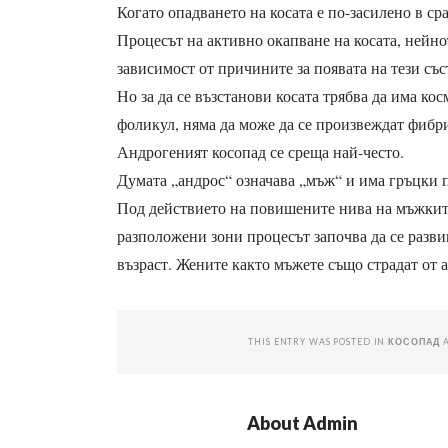
Когато опадването на косата е по-засилено в ср
Процесът на активно окапване на косата, нейно
зависимост от причините за появата на тези със
Но за да се възстанови косата трябва да има к
фоликул, няма да може да се произвеждат фибр
Андрогеният косопад се среща най-често.
Думата „андрос“ означава „мъж“ и има гръцки 
Под действието на повишените нива на мъжкит
разположени зони процесът започва да се разви
възраст. Жените както мъжете също страдат от а
THIS ENTRY WAS POSTED IN
КОСОПАД
About
Admin