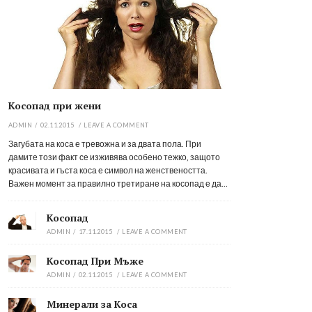
Косопад при жени
ADMIN
/
02.11.2015
/
LEAVE A COMMENT
Загубата на коса е тревожна и за двата пола. При
дамите този факт се изживява особено тежко, защото
красивата и гъста коса е символ на женствеността.
Важен момент за правилно третиране на косопад е да...
Косопад
ADMIN
/
17.11.2015
/
LEAVE A COMMENT
Косопад При Мъже
ADMIN
/
02.11.2015
/
LEAVE A COMMENT
Минерали за Коса