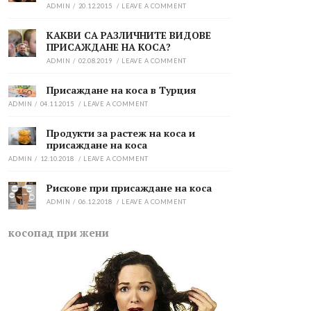
ADMIN
/
20.12.2015
/
LEAVE A COMMENT
КАКВИ СА РАЗЛИЧНИТЕ ВИДОВЕ
ПРИСАЖДАНЕ НА КОСА?
ADMIN
/
02.08.2019
/
LEAVE A COMMENT
Присаждане на коса в Турция
ADMIN
/
04.11.2015
/
LEAVE A COMMENT
Продукти за растеж на коса и
присаждане на коса
ADMIN
/
12.10.2018
/
LEAVE A COMMENT
Рискове при присаждане на коса
ADMIN
/
06.12.2018
/
LEAVE A COMMENT
косопад при жени