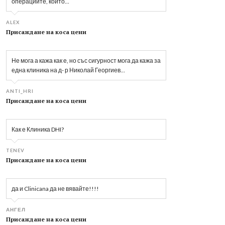
операциите, които…
ALEX
Присаждане на коса цени
Не мога а кажа как е, но със сигурност мога да кажа за
една клиника на д- р Николай Георгиев…
ANTI_HRI
Присаждане на коса цени
Как е Клиника DHI?
TENEV
Присаждане на коса цени
да и Clinicana да не вявайте!!!!
АНГЕЛ
Присаждане на коса цени