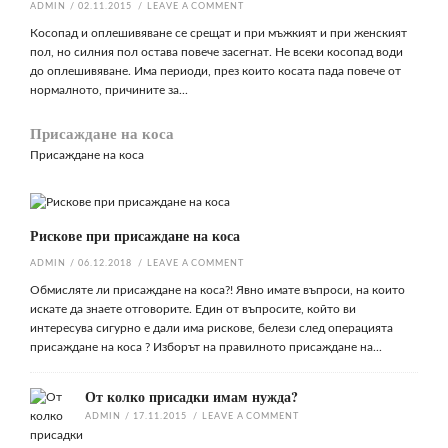
ADMIN
/
02.11.2015
/
LEAVE A COMMENT
Косопад и оплешивяване се срещат и при мъжкият и при женският
пол, но силния пол остава повече засегнат. Не всеки косопад води
до оплешивяване. Има периоди, през които косата пада повече от
нормалното, причините за...
Присаждане на коса
Присаждане на коса
Рискове при присаждане на коса
ADMIN
/
06.12.2018
/
LEAVE A COMMENT
Обмисляте ли присаждане на коса?! Явно имате въпроси, на които
искате да знаете отговорите. Един от въпросите, който ви
интересува сигурно е дали има рискове, белези след операцията
присаждане на коса ? Изборът на правилното присаждане на...
От колко присадки имам нужда?
ADMIN
/
17.11.2015
/
LEAVE A COMMENT