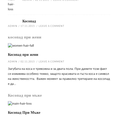
ADMIN
/
02.11.2015
/
LEAVE A COMMENT
Косопад
ADMIN
/
17.11.2015
/
LEAVE A COMMENT
косопад при жени
Косопад при жени
ADMIN
/
02.11.2015
/
LEAVE A COMMENT
Загубата на коса е тревожна и за двата пола. При дамите този факт
се изживява особено тежко, защото красивата и гъста коса е символ
на женствеността. Важен момент за правилно третиране на косопад
е да...
Косопад при мъже
Косопад При Мъже