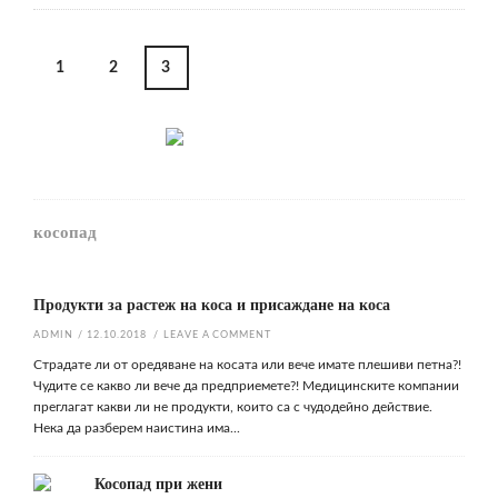
Posts
1
2
3
navigation
косопад
Продукти за растеж на коса и присаждане на коса
ADMIN
/
12.10.2018
/
LEAVE A COMMENT
Страдате ли от оредяване на косата или вече имате плешиви петна?!
Чудите се какво ли вече да предприемете?! Медицинските компании
преглагат какви ли не продукти, които са с чудодейно действие.
Нека да разберем наистина има...
Косопад при жени