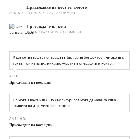
Присаждане на коса от тялото
ADMIN
/
11.11.2015
/
LEAVE A COMMENT
Присаждане на коса
ADMIN
/
04.11.2015
/
1
COMMENT
Къде се извършват операции в България без доктор или ако има
такъв, той не взима никакво участие в операциите, които…
ALEX
Присаждане на коса цени
Не мога а кажа как е, но със сигурност мога да кажа за една
клиника на д- р Николай Георгиев…
ANTI_HRI
Присаждане на коса цени