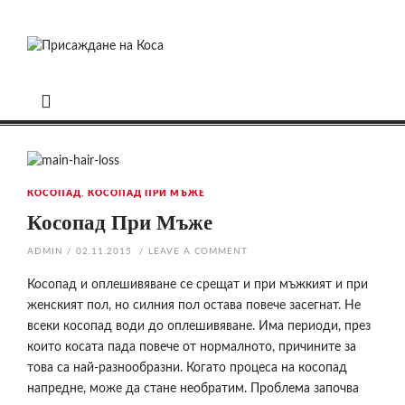
Skip
to
content
ПРИСАЖДАНЕ НА КОСА
Присаждане на Коса
КОСОПАД
,
КОСОПАД ПРИ МЪЖЕ
Косопад При Мъже
ADMIN
/
02.11.2015
/
LEAVE A COMMENT
Косопад и оплешивяване се срещат и при мъжкият и при
женският пол, но силния пол остава повече засегнат. Не
всеки косопад води до оплешивяване. Има периоди, през
които косата пада повече от нормалното, причините за
това са най-разнообразни. Когато процеса на косопад
напредне, може да стане необратим. Проблема започва