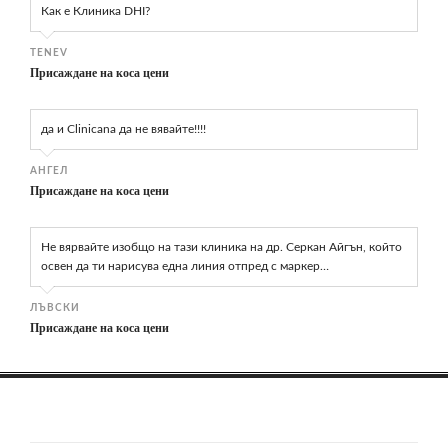
Как е Клиника DHI?
TENEV
Присаждане на коса цени
да и Clinicana да не вявайте!!!!
АНГЕЛ
Присаждане на коса цени
Не вярвайте изобщо на тази клиника на др. Серкан Айгън, който
освен да ти нарисува една линия отпред с маркер…
ЛЪВСКИ
Присаждане на коса цени