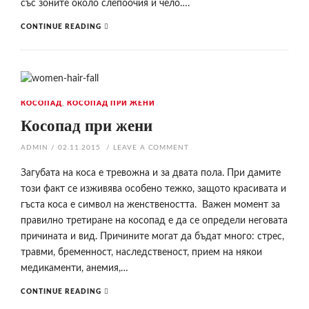
със зоните около слепоочия и чело….
CONTINUE READING
КОСОПАД
,
КОСОПАД ПРИ ЖЕНИ
Косопад при жени
ADMIN
/
02.11.2015
/
LEAVE A COMMENT
Загубата на коса е тревожна и за двата пола. При дамите
този факт се изживява особено тежко, защото красивата и
гъста коса е символ на женствеността. Важен момент за
правилно третиране на косопад е да се определи неговата
причината и вид. Причините могат да бъдат много: стрес,
травми, бременност, наследственост, прием на някои
медикаменти, анемия,…
CONTINUE READING