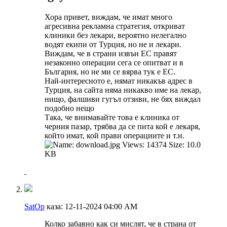
Хора привет, виждам, че имат много
агресивна рекламна стратегия, откриват
клиники без лекари, вероятно нелегално
водят екипи от Турция, но не и лекари.
Виждам, че в страни извън ЕС правят
незаконно операции сега се опитват и в
България, но не ми се вярва тук е ЕС.
Най-интересното е, нямат никакъв адрес в
Турция, на сайта няма никакво име на лекар,
нищо, фалшиви гугъл отзиви, не бях виждал
подобно нещо
Така, че внимавайте това е клиника от
черния пазар, трябва да се пита кой е лекаря,
който имат, кой прави операциите и т.н.
SatOp
каза:
12-11-2024
04:00 AM
Колко забавно как си мислят, че в страна от