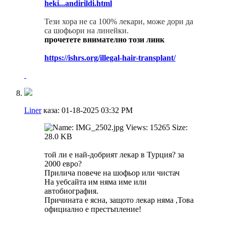
heki...andirildi.html
Тези хора не са 100% лекари, може дори да
са шофьори на линейки.
прочетете внимателно този линк
https://ishrs.org/illegal-hair-transplant/
Liner
каза:
01-18-2025
03:32 PM
той ли е най-добрият лекар в Турция? за
2000 евро?
Прилича повече на шофьор или чистач
На уебсайта им няма име или
автобиография.
Причината е ясна, защото лекар няма ,Това
официално е престъпление!