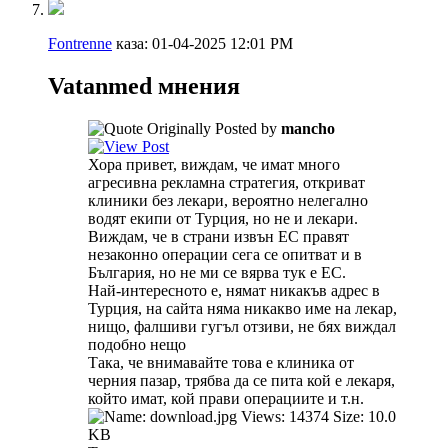
Fontrenne
каза:
01-04-2025
12:01 PM
Vatanmed мнения
Originally Posted by
mancho
Хора привет, виждам, че имат много
агресивна рекламна стратегия, откриват
клиники без лекари, вероятно нелегално
водят екипи от Турция, но не и лекари.
Виждам, че в страни извън ЕС правят
незаконно операции сега се опитват и в
България, но не ми се вярва тук е ЕС.
Най-интересното е, нямат никакъв адрес в
Турция, на сайта няма никакво име на лекар,
нищо, фалшиви гугъл отзиви, не бях виждал
подобно нещо
Така, че внимавайте това е клиника от
черния пазар, трябва да се пита кой е лекаря,
който имат, кой прави операциите и т.н.