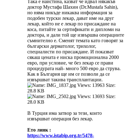
Така е наистина, казват че идвал някакъв
доктор Мустафа Шахин (Dr.Mustafa Sahin),
но няма никъде никаква информация за
подобен турски лекар, дават име на друг
лекар, който не е лекар по присаждане на
коса, питайте за сертификати и дипломи на
доктора, и дали той ще извършва операциите
съмнително е. Сменят темата като говорят за
български дерматолог, трихолог,
специалисти по присаждане. И показват
сякаш цената е ниска промоционална 2000
евро, при условие, че без лекар се прави
процедурата най- много 500 евро да струва.
Как в България ще им се позволи да се
извършват такива трансплантации.
В Турция има затвор за тези, които
извършват операция без лекар.
Ето линк :
https://www.istabip.org.tr/5478-