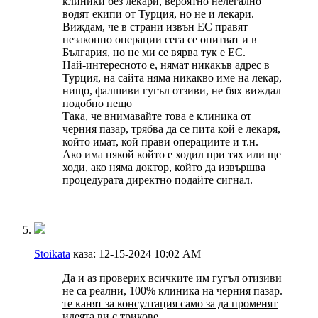
клиники без лекари, вероятно нелегално
водят екипи от Турция, но не и лекари.
Виждам, че в страни извън ЕС правят
незаконно операции сега се опитват и в
България, но не ми се вярва тук е ЕС.
Най-интересното е, нямат никакъв адрес в
Турция, на сайта няма никакво име на лекар,
нищо, фалшиви гугъл отзиви, не бях виждал
подобно нещо
Така, че внимавайте това е клиника от
черния пазар, трябва да се пита кой е лекаря,
който имат, кой прави операциите и т.н.
Ако има някой който е ходил при тях или ще
ходи, ако няма доктор, който да извършва
процедурата директно подайте сигнал.
Stoikata
каза:
12-15-2024
10:02 AM
Да и аз проверих всичките им гугъл отизиви
не са реални, 100% клиника на черния пазар.
те канят за консултация само за да променят
идеята ви с трикове