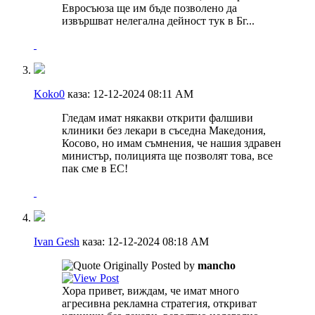
Евросъюза ще им бъде позволено да
извършват нелегална дейност тук в Бг...
Koko0
каза:
12-12-2024
08:11 AM
Гледам имат някакви открити фалшиви
клиники без лекари в съседна Македония,
Косово, но имам съмнения, че нашия здравен
министър, полицията ще позволят това, все
пак сме в ЕС!
Ivan Gesh
каза:
12-12-2024
08:18 AM
Originally Posted by
mancho
Хора привет, виждам, че имат много
агресивна рекламна стратегия, откриват