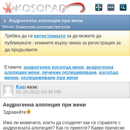
Андрогенна алопеция при жени
Thread:
Андрогенна алопеция при жени
Трябва да се
регистрирате
за да можете да
публикувате : кликнете върху линка за регистрация за
да продължите.
Етикети:
андрогенен косопад жени
,
андрогенна
алопеция жени
,
лечение оплешивяване
,
косопад
жение
,
оплешивяване при жени
Kasi
каза:
01-10-2022
05:48 PM
Андрогенна алопеция при жени
Здравейте
Има ли момичета, които да споделят как се справяте с
андрогената алопеция? Как го приехте? Какви прически