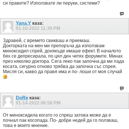
си правите? Използвате ли перуки, системи?
Yana.Y
каза:
01-10-2022
11:39 PM
Здравей, с времето свикваш и приемаш.
Докторката на мен ми препоръча да използвам
миноксидил спрей, донякъде имаше ефект. В началото
бях се депресирала, по цял ден четях форумите. Минах
през няколко доктора. Сега леко пак започна да ми пада
косата, сигурно отново трябва да започна със спрея.
Мисля си, какво да правя има и по- лоши от моя случай
DoRe
каза:
01-14-2022
06:58 PM
От миноксидила когато го спреш затова може да е
почнал пак косопада. По- добре недей да го ползваш,
това е моето мнение.