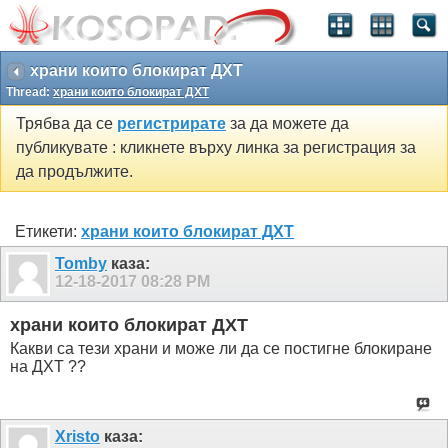
храни които блокират ДХТ
Thread:
храни които блокират ДХТ
Трябва да се
регистрирате
за да можете да
публикувате : кликнете върху линка за регистрация за
да продължите.
Етикети:
храни които блокират ДХТ
Tomby
каза:
12-18-2017
08:28 PM
храни които блокират ДХТ
Какви са тези храни и може ли да се постигне блокиране
на ДХТ ??
Xristo
каза: