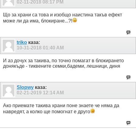
02-11-2018
08:17 PM
Що за храни са това и изобщо наистина такъв ефект
може ли да има, блокиране...?!
triko
каза:
10-31-2018
01:40 AM
И аз дочух за такива, по точно помагат в блокирането
донякъде - тиквените семки,бадеми, лешници, диня
Slopwy
каза:
02-21-2019
12:14 AM
Ако приемате такива храни поне знаете че няма да
навредят, а колко ще помогнат е друго