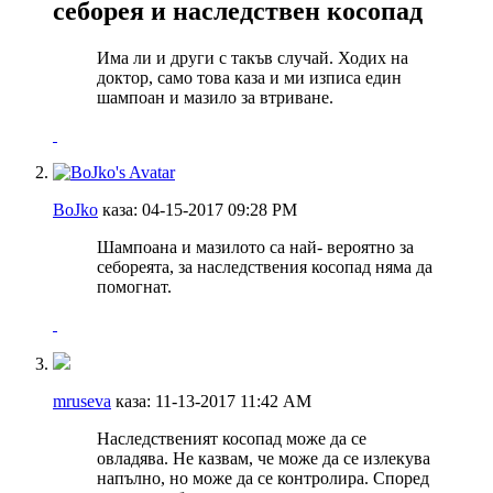
себорея и наследствен косопад
Има ли и други с такъв случай. Ходих на
доктор, само това каза и ми изписа един
шампоан и мазило за втриване.
BoJko
каза:
04-15-2017
09:28 PM
Шампоана и мазилото са най- вероятно за
себореята, за наследствения косопад няма да
помогнат.
mruseva
каза:
11-13-2017
11:42 AM
Наследственият косопад може да се
овладява. Не казвам, че може да се излекува
напълно, но може да се контролира. Според