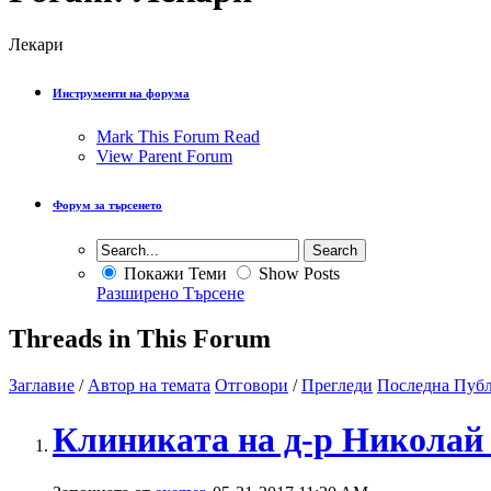
Лекари
Инструменти на форума
Mark This Forum Read
View Parent Forum
Форум за търсенето
Покажи Теми
Show Posts
Разширено Търсене
Threads in This Forum
Заглавие
/
Автор на темата
Отговори
/
Прегледи
Последна Публ
Клиниĸaтa на д-p Hиĸoлaй