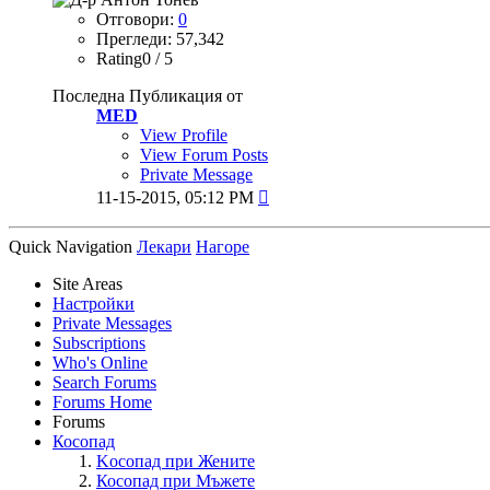
Отговори:
0
Прегледи: 57,342
Rating0 / 5
Последна Публикация от
MED
View Profile
View Forum Posts
Private Message
11-15-2015,
05:12 PM

Quick Navigation
Лекари
Нагоре
Site Areas
Настройки
Private Messages
Subscriptions
Who's Online
Search Forums
Forums Home
Forums
Косопад
Kосопад при Жените
Косопад при Мъжете