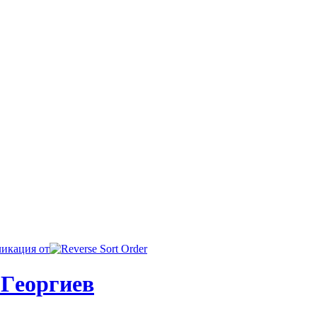
икация от
 Гeopгиeв