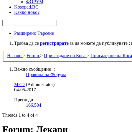
ФОРУМ
Kosopad.BG
Какво ново?
Разширено Търсене
Трябва да се
регистрирате
за да можете да публикувате :
Начало
>
Forum
>
Присаждане на Коса
>
Присаждане на Коса
Важно съобщение !:
Правила на Форума
MED
(Administrator)
04-05-2017
Прегледи:
166,584
Threads 1 to 4 of 4
Forum:
Лекари