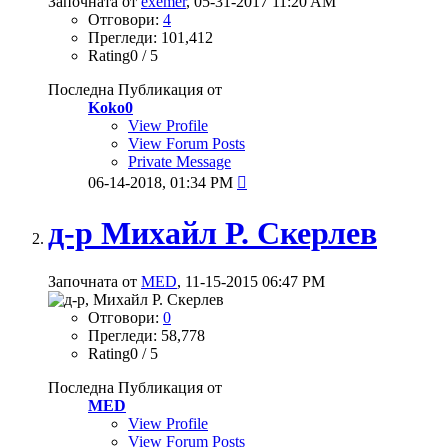
Започната от
exemer
, 05-31-2017 11:20 AM
Отговори:
4
Прегледи: 101,412
Rating0 / 5
Последна Публикация от
Koko0
View Profile
View Forum Posts
Private Message
06-14-2018,
01:34 PM

д-р Михайл Р. Скерлев
Започната от
MED
, 11-15-2015 06:47 PM
Отговори:
0
Прегледи: 58,778
Rating0 / 5
Последна Публикация от
MED
View Profile
View Forum Posts