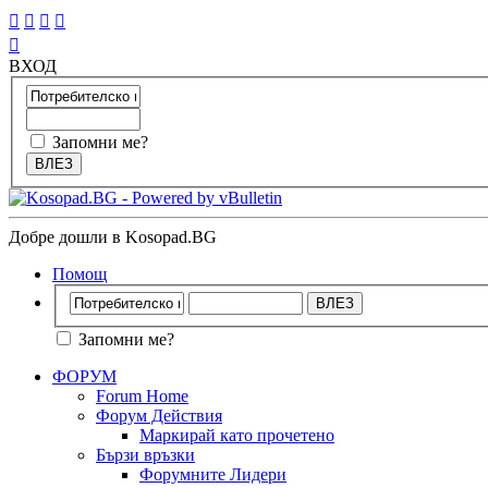





ВХОД
Запомни ме?
Добре дошли в Kosopad.BG
Помощ
Запомни ме?
ФОРУМ
Forum Home
Форум Действия
Маркирай като прочетено
Бързи връзки
Форумните Лидери