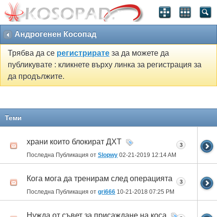
Андрогенен Косопад
Трябва да се
регистрирате
за да можете да
публикувате : кликнете върху линка за регистрация за
да продължите.
Теми
храни които блокират ДХТ
3
Последна Публикация от
Slopwy
02-21-2019
12:14 AM
Кога мога да тренирам след операцията
3
Последна Публикация от
gri666
10-21-2018
07:25 PM
Нужда от съвет за присаждане на коса