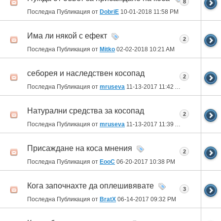
8
Последна Публикация от
DobriE
10-01-2018
11:58 PM
Има ли някой с ефект
2
Последна Публикация от
Mitko
02-02-2018
10:21 AM
себорея и наследствен косопад
2
Последна Публикация от
mruseva
11-13-2017
11:42 AM
Натурални средства за косопад
2
Последна Публикация от
mruseva
11-13-2017
11:39 AM
Присаждане на коса мнения
2
Последна Публикация от
EooC
06-20-2017
10:38 PM
Кога започнахте да оплешивявате
3
Последна Публикация от
BratX
06-14-2017
09:32 PM